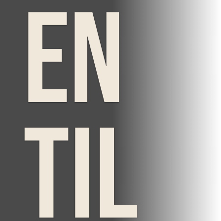
en
til