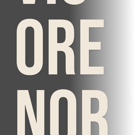
ore
Nor