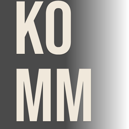
ko
mm