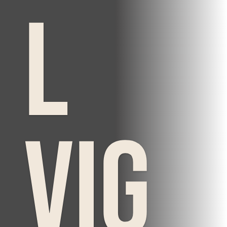
l
Vig