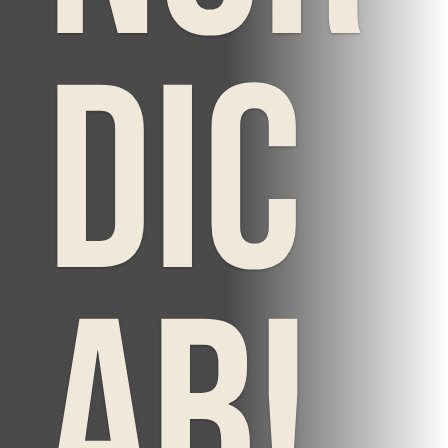
dic
AB!