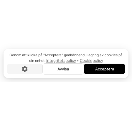
luft-, elektriska, hydrauliska och batteridrivna
verktyg.
Genom att klicka på "Acceptera" godkänner du lagring av cookies på
Integritetspolicy
Cookiepolicy
din enhet.
•
NOVATORK
Avvisa
Acceptera
Utvecklar och producerar ett brett sortiment av
momentnycklar som hjälper dig säkerställa din
kvalitet.