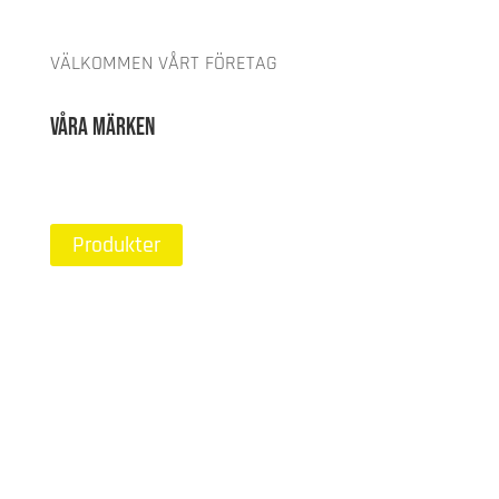
VÄLKOMMEN VÅRT FÖRETAG
Våra märken
Produkter
01
Yokota
Industri- och monteringsverktyg är av högsta
tänkbara kvalitetsstandarder med fokus på hög
produktivitet.