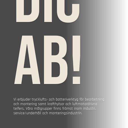
dic
AB!
Vi erbjuder trycklufts- och batteriverktyg för bearbetning
och montering samt krafthylsor och luftmotordrivna
telfers. Våra målgrupper finns främst inom industri,
service/underhåll och monteringsindustrin.