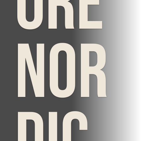
ore
Nor