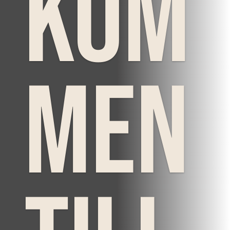
kom
men