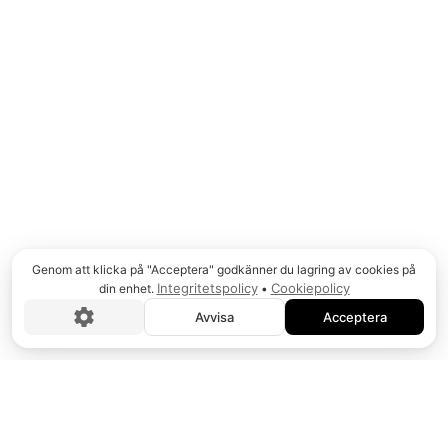
momentnycklar som hjälper dig säkerställa din
kvalitet.
SMC
Produkter för luftbehandling som kan filtrera
Genom att klicka på "Acceptera" godkänner du lagring av cookies på
Integritetspolicy
Cookiepolicy
din enhet.
•
partiklar och fukt från luften, reglera eller smörja
Avvisa
Acceptera
den.