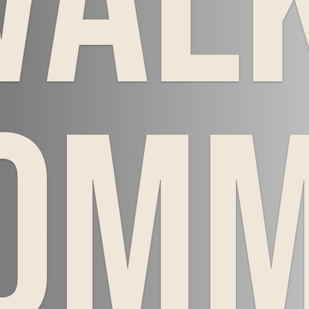
Väl
om