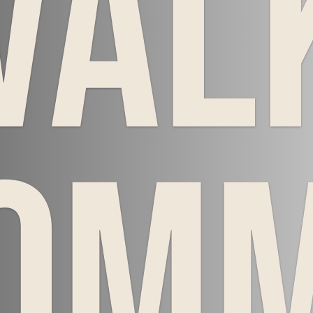
Väl
om