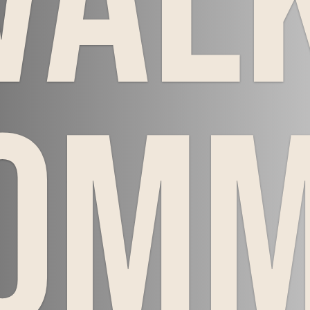
Väl
om