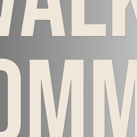
Väl
om