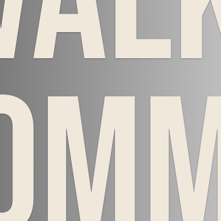
Väl
om