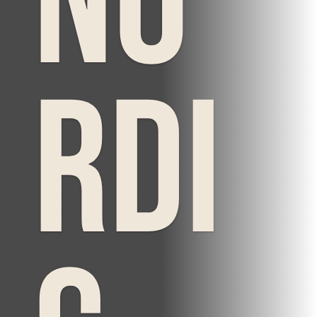
No
rdi