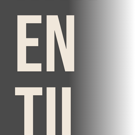
en
til