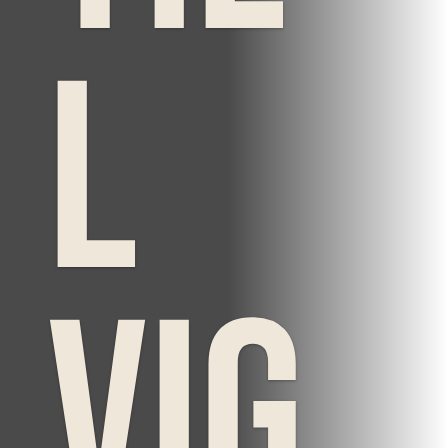
l
Vig