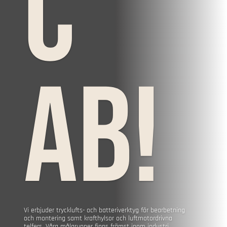
c
AB!
Vi erbjuder trycklufts- och batteriverktyg för bearbetning
och montering samt krafthylsor och luftmotordrivna
telfers. Våra målgrupper finns främst inom industri,