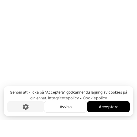
Toku
Högkvalitativa luftverktyg för konstruktion,
fordons- och industriapplikationer.
04
Action
Världens största tillverkare av krafthylsor för
Genom att klicka på "Acceptera" godkänner du lagring av cookies på
luft-, elektriska, hydrauliska och batteridrivna
Integritetspolicy
Cookiepolicy
din enhet.
•
verktyg.
Avvisa
Acceptera